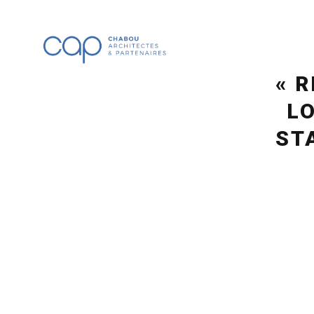
« 
L
ST