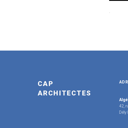
.
CAP
ADR
ARCHITECTES
Algé
42, 
Dély