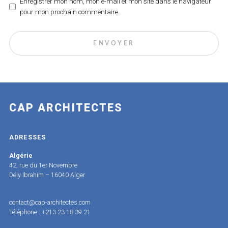
Enregistrer mon nom, mon e-mail et mon site dans le navigateur
pour mon prochain commentaire.
CAP ARCHITECTES
ADRESSES
Algérie
42, rue du 1er Novembre
Dély Ibrahim – 16040 Alger
contact@cap-architectes.com
Téléphone : +213 23 18 39 21