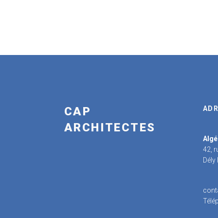
CAP
ADR
ARCHITECTES
Algé
42, 
Dély
cont
Télé