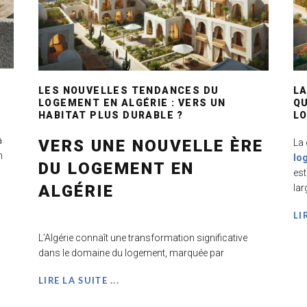
LES NOUVELLES TENDANCES DU
LA
LOGEMENT EN ALGÉRIE : VERS UN
QU
HABITAT PLUS DURABLE ?
L
à
VERS UNE NOUVELLE ÈRE
La 
n
lo
DU LOGEMENT EN
est
ALGÉRIE
lar
LI
L’Algérie connaît une transformation significative
dans le domaine du logement, marquée par
LIRE LA SUITE ...