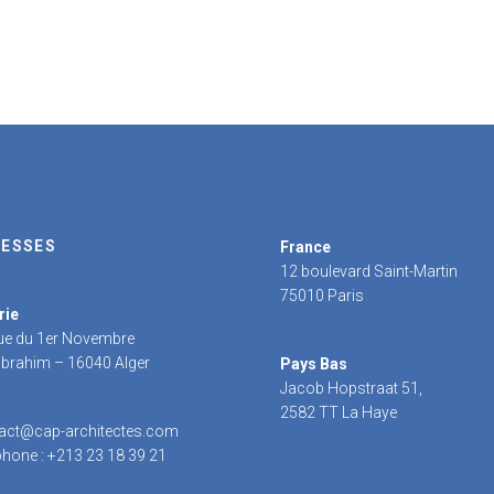
ESSES
France
12 boulevard Saint-Martin
75010 Paris
rie
rue du 1er Novembre
 Ibrahim – 16040 Alger
Pays Bas
Jacob Hopstraat 51,
2582 TT La Haye
act@cap-architectes.com
phone : +213 23 18 39 21