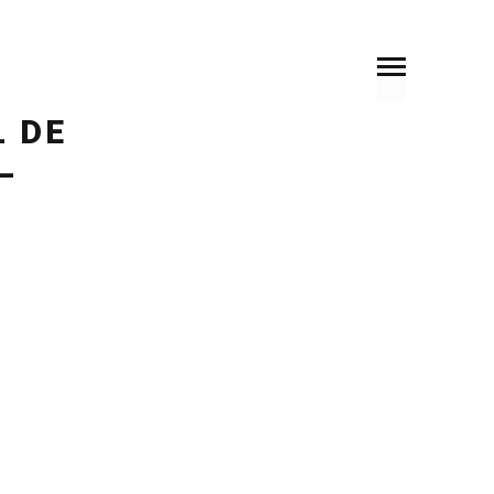
SOMMAIRE
PRÉCÉDENT
SUIVANT
L DE
–