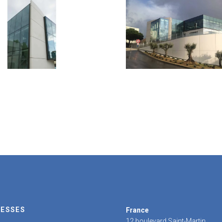
ESSES
France
12 boulevard Saint-Martin