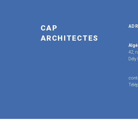
CAP
ADR
ARCHITECTES
Algé
42, 
Dély
cont
Télé
EN
FR