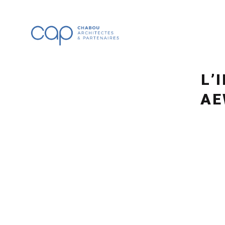
L’
AE