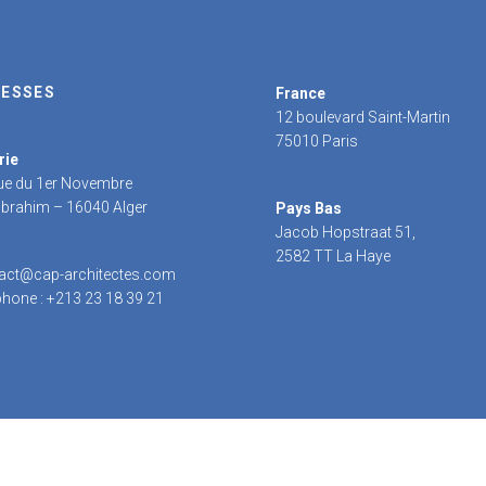
ESSES
France
12 boulevard Saint-Martin
75010 Paris
rie
rue du 1er Novembre
 Ibrahim – 16040 Alger
Pays Bas
Jacob Hopstraat 51,
2582 TT La Haye
act@cap-architectes.com
phone : +213 23 18 39 21