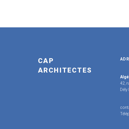
CAP
ADR
ARCHITECTES
Algé
42, 
Dély
cont
Télé