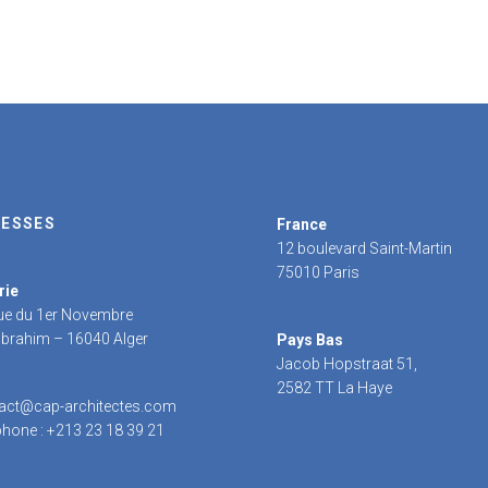
ESSES
France
12 boulevard Saint-Martin
75010 Paris
rie
rue du 1er Novembre
 Ibrahim – 16040 Alger
Pays Bas
Jacob Hopstraat 51,
2582 TT La Haye
act@cap-architectes.com
phone : +213 23 18 39 21