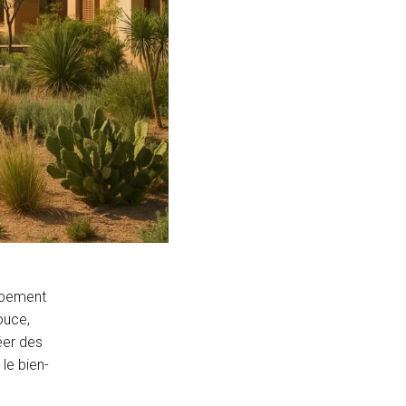
oppement
ouce,
éer des
le bien-