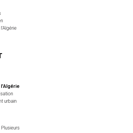
s
en
l’Algérie
T
,
l’Algérie
isation
t urbain
 Plusieurs