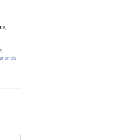
n
ue,
 &
ation de