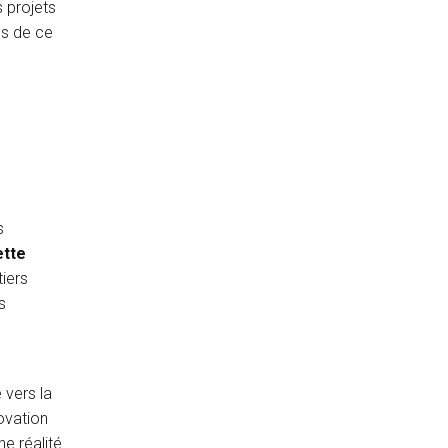
s projets
es de ce
E
s
ette
tiers
s
 vers la
novation
ne réalité