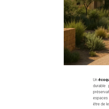
Un
écoqu
durable :
préservat
espaces d
être de l