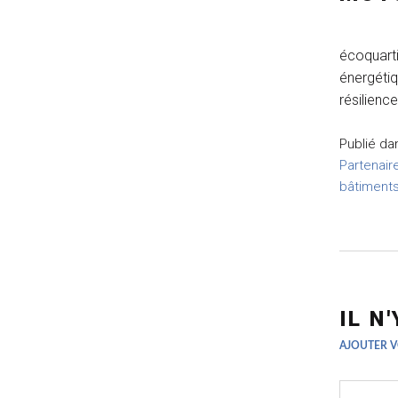
écoquarti
énergétiq
résilienc
Publié d
Partenair
bâtiments
IL N
AJOUTER 