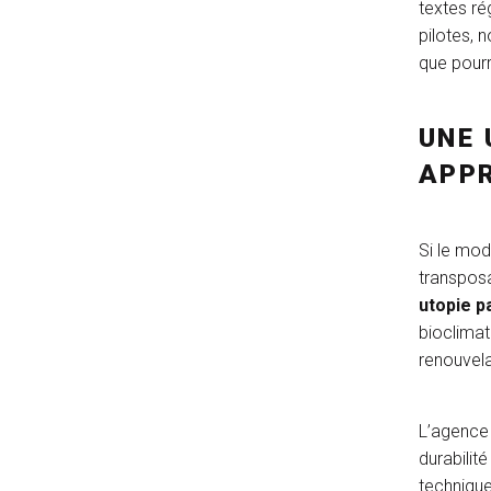
textes ré
pilotes, 
que pourr
UNE 
APP
Si le mod
transposa
utopie p
bioclimat
renouvela
L’agenc
durabilit
technique