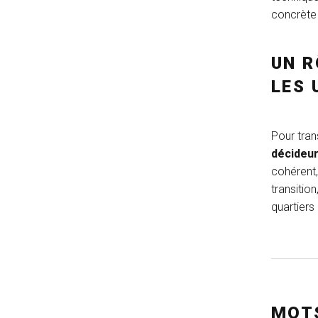
concrète 
UN R
LES 
Pour tran
décideur
cohérent,
transitio
quartiers
MOTS