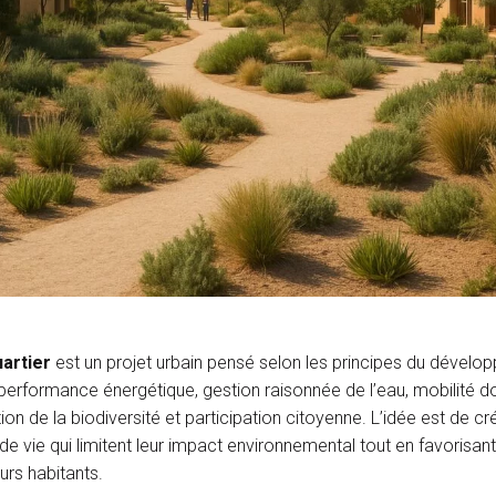
artier
est un projet urbain pensé selon les principes du dével
 performance énergétique, gestion raisonnée de l’eau, mobilité d
ion de la biodiversité et participation citoyenne. L’idée est de cr
e vie qui limitent leur impact environnemental tout en favorisant 
eurs habitants.