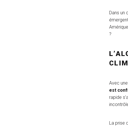
Dans un c
émergent
Amérique 
?
L’AL
CLI
Avec une 
est conf
rapide s’
incontrôl
La prise 