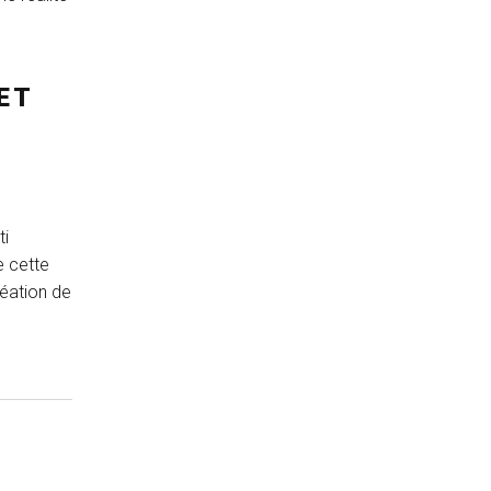
ET
ti
e cette
réation de