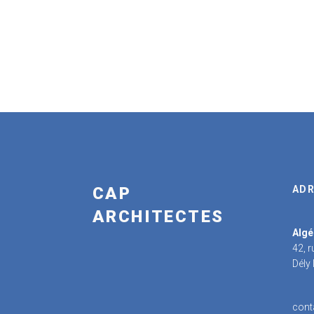
CAP
ADR
ARCHITECTES
Algé
42, 
Dély
cont