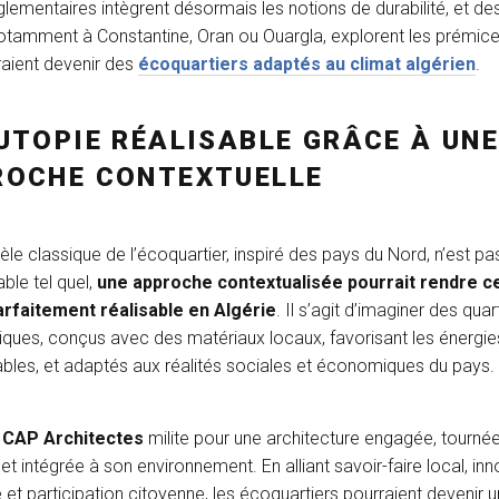
glementaires intègrent désormais les notions de durabilité, et de
notamment à Constantine, Oran ou Ouargla, explorent les prémic
aient devenir des
écoquartiers adaptés au climat algérien
.
UTOPIE RÉALISABLE GRÂCE À UN
ROCHE CONTEXTUELLE
èle classique de l’écoquartier, inspiré des pays du Nord, n’est pa
ble tel quel,
une approche contextualisée pourrait rendre c
arfaitement réalisable en Algérie
. Il s’agit d’imaginer des quar
iques, conçus avec des matériaux locaux, favorisant les énergie
bles, et adaptés aux réalités sociales et économiques du pays.
e
CAP Architectes
milite pour une architecture engagée, tournée
é et intégrée à son environnement. En alliant savoir-faire local, in
 et participation citoyenne, les écoquartiers pourraient devenir u